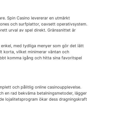
re. Spin Casino levererar en utmärkt
ones och surfplattor, oavsett operativsystem.
ett urval av spel direkt. Gränssnittet är
r enkel, med tydliga menyer som gör det lätt
t korta, vilket minimerar väntan och
bbt komma igång och hitta sina favoritspel
lett och pålitlig online casinoupplevelse.
 och en rad bekväma betalningsmetoder, lägger
de lojalitetsprogram ökar dess dragningskraft