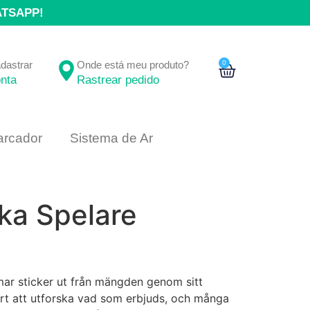
ATSAPP!
adastrar
Onde está meu produto?
0
nta
Rastrear pedido
rcador
Sistema de Ar
ka Spelare
mar sticker ut från mängden genom sitt
värt att utforska vad som erbjuds, och många