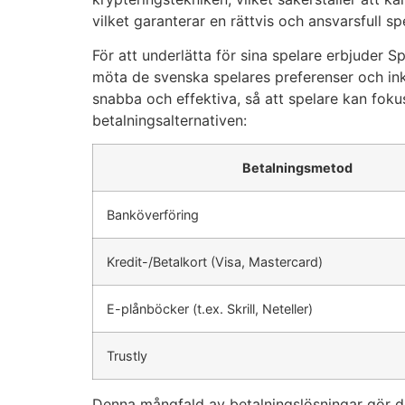
vilket garanterar en rättvis och ansvarsfull spe
För att underlätta för sina spelare erbjuder
möta de svenska spelares preferenser och inkl
snabba och effektiva, så att spelare kan foku
betalningsalternativen:
Betalningsmetod
Banköverföring
Kredit-/Betalkort (Visa, Mastercard)
E-plånböcker (t.ex. Skrill, Neteller)
Trustly
Denna mångfald av betalningslösningar gör de