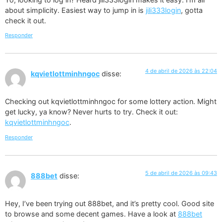
about simplicity. Easiest way to jump in is
jili333login
, gotta
check it out.
Responder
4 de abril de 2026 às 22:04
kqvietlottminhngoc
disse:
Checking out kqvietlottminhngoc for some lottery action. Might
get lucky, ya know? Never hurts to try. Check it out:
kqvietlottminhngoc
.
Responder
5 de abril de 2026 às 09:43
888bet
disse:
Hey, I’ve been trying out 888bet, and it’s pretty cool. Good site
to browse and some decent games. Have a look at
888bet