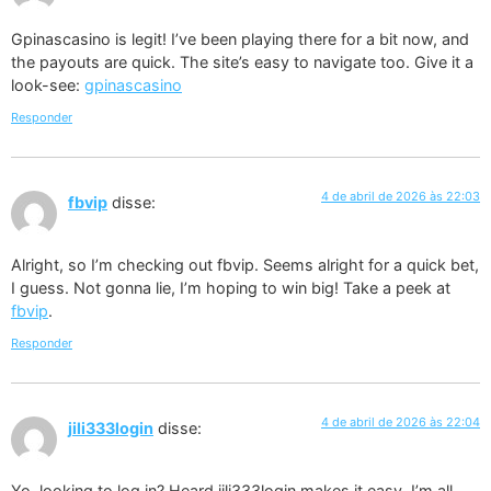
Gpinascasino is legit! I’ve been playing there for a bit now, and
the payouts are quick. The site’s easy to navigate too. Give it a
look-see:
gpinascasino
Responder
4 de abril de 2026 às 22:03
fbvip
disse:
Alright, so I’m checking out fbvip. Seems alright for a quick bet,
I guess. Not gonna lie, I’m hoping to win big! Take a peek at
fbvip
.
Responder
4 de abril de 2026 às 22:04
jili333login
disse:
Yo, looking to log in? Heard jili333login makes it easy. I’m all