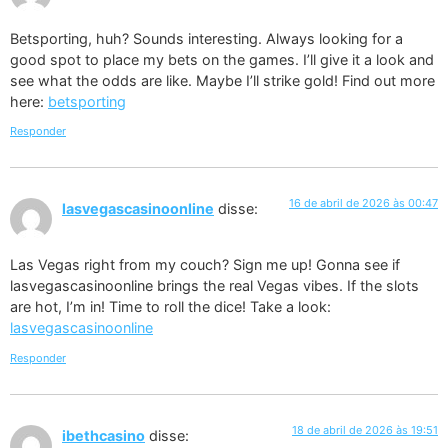
Betsporting, huh? Sounds interesting. Always looking for a
good spot to place my bets on the games. I’ll give it a look and
see what the odds are like. Maybe I’ll strike gold! Find out more
here:
betsporting
Responder
16 de abril de 2026 às 00:47
lasvegascasinoonline
disse:
Las Vegas right from my couch? Sign me up! Gonna see if
lasvegascasinoonline brings the real Vegas vibes. If the slots
are hot, I’m in! Time to roll the dice! Take a look:
lasvegascasinoonline
Responder
18 de abril de 2026 às 19:51
ibethcasino
disse: