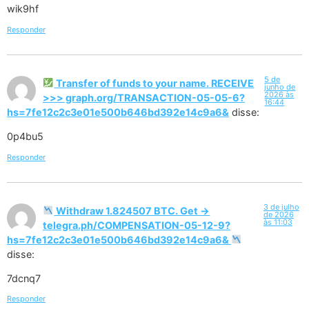
wik9hf
Responder
5 de
Transfer of funds to your name. RECEIVE
junho de
2026 às
>>> graph.org/TRANSACTION-05-05-6?
16:44
hs=7fe12c2c3e01e500b646bd392e14c9a6&
disse:
0p4bu5
Responder
3 de julho
Withdraw 1.824507 BTC. Get ->
de 2026
às 11:03
telegra.ph/COMPENSATION-05-12-9?
hs=7fe12c2c3e01e500b646bd392e14c9a6&
disse:
7dcnq7
Responder