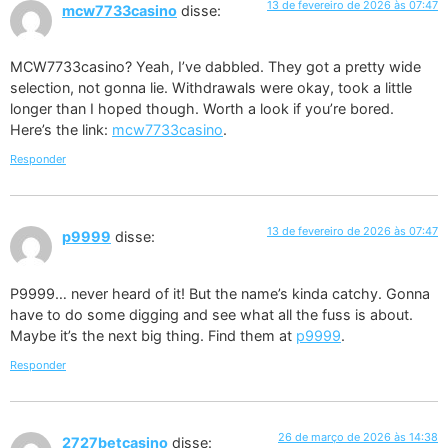
13 de fevereiro de 2026 às 07:47
mcw7733casino
disse:
MCW7733casino? Yeah, I’ve dabbled. They got a pretty wide
selection, not gonna lie. Withdrawals were okay, took a little
longer than I hoped though. Worth a look if you’re bored.
Here’s the link:
mcw7733casino
.
Responder
13 de fevereiro de 2026 às 07:47
p9999
disse:
P9999… never heard of it! But the name’s kinda catchy. Gonna
have to do some digging and see what all the fuss is about.
Maybe it’s the next big thing. Find them at
p9999
.
Responder
26 de março de 2026 às 14:38
2727betcasino
disse: