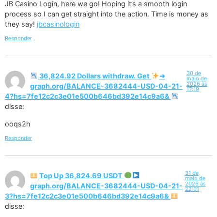
JB Casino Login, here we go! Hoping it’s a smooth login
process so I can get straight into the action. Time is money as
they say!
jbcasinologin
Responder
30 de
36,824.92 Dollars withdraw. Get
➜
maio de
2026 às
graph.org/BALANCE-3682444-USD-04-21-
17:19
4?hs=7fe12c2c3e01e500b646bd392e14c9a6&
disse:
ooqs2h
Responder
31 de
Top Up 36,824.69 USDT
maio de
2026 às
graph.org/BALANCE-3682444-USD-04-21-
22:01
3?hs=7fe12c2c3e01e500b646bd392e14c9a6&
disse: