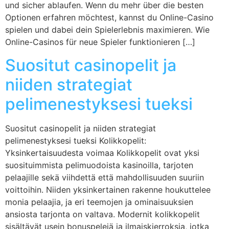
und sicher ablaufen. Wenn du mehr über die besten
Optionen erfahren möchtest, kannst du Online-Casino
spielen und dabei dein Spielerlebnis maximieren. Wie
Online-Casinos für neue Spieler funktionieren […]
Suositut casinopelit ja
niiden strategiat
pelimenestyksesi tueksi
Suositut casinopelit ja niiden strategiat
pelimenestyksesi tueksi Kolikkopelit:
Yksinkertaisuudesta voimaa Kolikkopelit ovat yksi
suosituimmista pelimuodoista kasinoilla, tarjoten
pelaajille sekä viihdettä että mahdollisuuden suuriin
voittoihin. Niiden yksinkertainen rakenne houkuttelee
monia pelaajia, ja eri teemojen ja ominaisuuksien
ansiosta tarjonta on valtava. Modernit kolikkopelit
sisältävät usein bonuspelejä ja ilmaiskierroksia, jotka