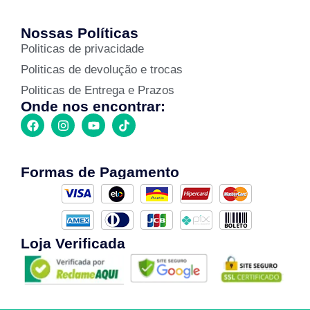
Nossas Políticas
Politicas de privacidade
Politicas de devolução e trocas
Politicas de Entrega e Prazos
Onde nos encontrar:
Formas de Pagamento
Loja Verificada