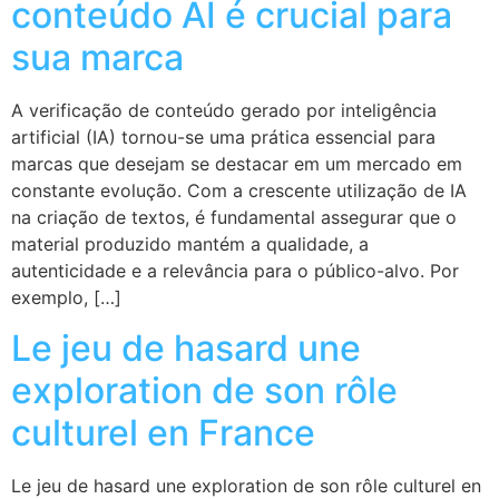
conteúdo AI é crucial para
sua marca
A verificação de conteúdo gerado por inteligência
artificial (IA) tornou-se uma prática essencial para
marcas que desejam se destacar em um mercado em
constante evolução. Com a crescente utilização de IA
na criação de textos, é fundamental assegurar que o
material produzido mantém a qualidade, a
autenticidade e a relevância para o público-alvo. Por
exemplo, […]
Le jeu de hasard une
exploration de son rôle
culturel en France
Le jeu de hasard une exploration de son rôle culturel en