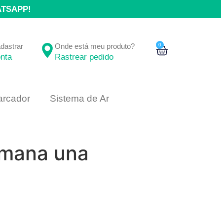
ATSAPP!
adastrar
Onde está meu produto?
0
nta
Rastrear pedido
rcador
Sistema de Ar
humana una