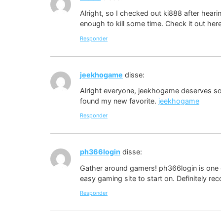
Alright, so I checked out ki888 after hear
enough to kill some time. Check it out her
Responder
jeekhogame
disse:
Alright everyone, jeekhogame deserves some
found my new favorite.
jeekhogame
Responder
ph366login
disse:
Gather around gamers! ph366login is one of
easy gaming site to start on. Definitely re
Responder