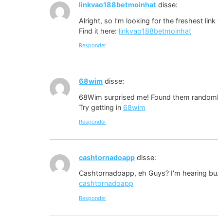
linkvao188betmoinhat
disse:
Alright, so I’m looking for the freshest lin
Find it here:
linkvao188betmoinhat
Responder
68wim
disse:
68Wim surprised me! Found them randomly, 
Try getting in
68wim
Responder
cashtornadoapp
disse:
Cashtornadoapp, eh Guys? I’m hearing buzz 
cashtornadoapp
Responder