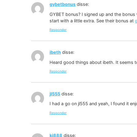
gybetbonus
disse:
GYBET bonus? I signed up and the bonus w
start with a little extra. See their bonus at
Responder
ibeth
disse:
Heard good things about ibeth. It seems t
Responder
jl555
disse:
I had a go on jl555 and yeah, I found it e
Responder
ki888
disse: