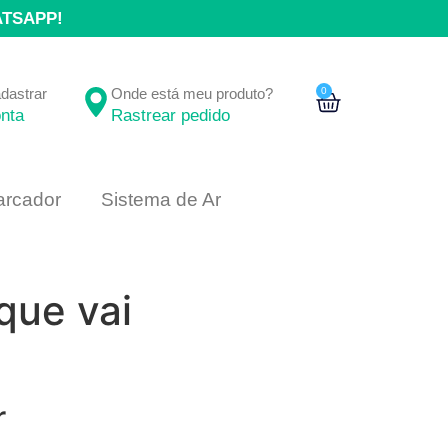
ATSAPP!
adastrar
Onde está meu produto?
0
nta
Rastrear pedido
rcador
Sistema de Ar
que vai
r