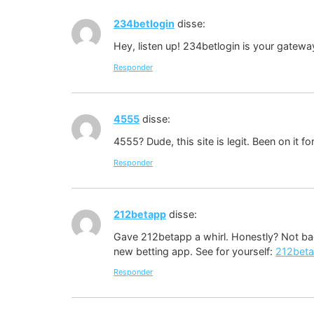
234betlogin
disse:
Hey, listen up! 234betlogin is your gatewa
Responder
4555
disse:
4555? Dude, this site is legit. Been on it fo
Responder
212betapp
disse:
Gave 212betapp a whirl. Honestly? Not bad.
new betting app. See for yourself:
212bet
Responder