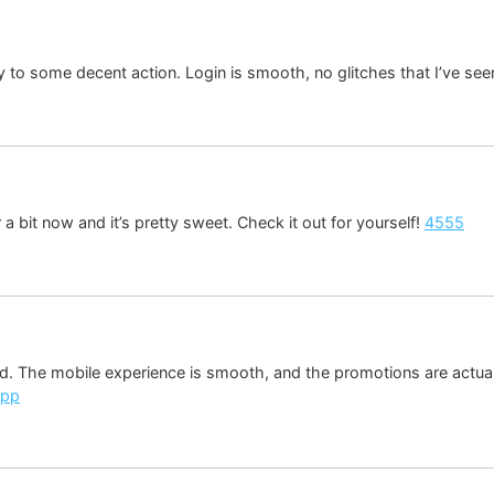
y to some decent action. Login is smooth, no glitches that I’ve see
r a bit now and it’s pretty sweet. Check it out for yourself!
4555
 The mobile experience is smooth, and the promotions are actually
app