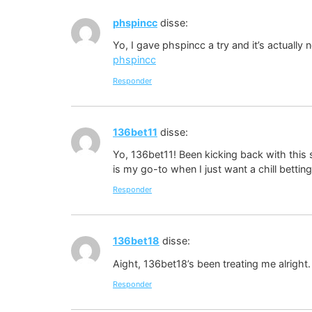
phspincc
disse:
Yo, I gave phspincc a try and it’s actually
phspincc
Responder
136bet11
disse:
Yo, 136bet11! Been kicking back with this s
is my go-to when I just want a chill bettin
Responder
136bet18
disse:
Aight, 136bet18’s been treating me alright.
Responder