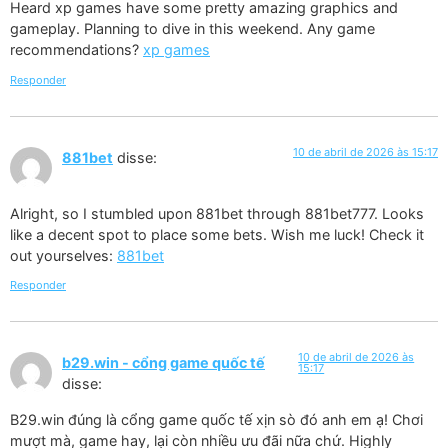
Heard xp games have some pretty amazing graphics and
gameplay. Planning to dive in this weekend. Any game
recommendations?
xp games
Responder
10 de abril de 2026 às 15:17
881bet
disse:
Alright, so I stumbled upon 881bet through 881bet777. Looks
like a decent spot to place some bets. Wish me luck! Check it
out yourselves:
881bet
Responder
10 de abril de 2026 às
b29.win - cổng game quốc tế
15:17
disse:
B29.win đúng là cổng game quốc tế xịn sò đó anh em ạ! Chơi
mượt mà, game hay, lại còn nhiều ưu đãi nữa chứ. Highly