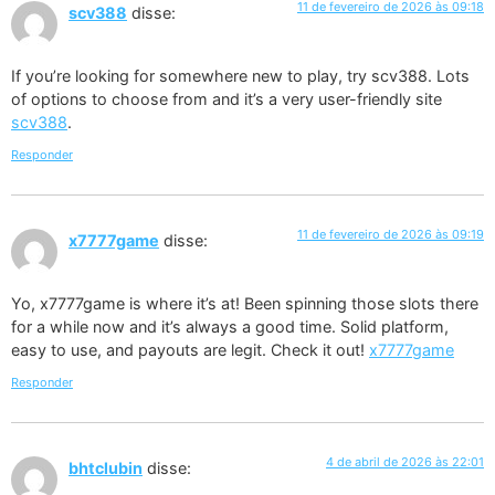
11 de fevereiro de 2026 às 09:18
scv388
disse:
If you’re looking for somewhere new to play, try scv388. Lots
of options to choose from and it’s a very user-friendly site
scv388
.
Responder
11 de fevereiro de 2026 às 09:19
x7777game
disse:
Yo, x7777game is where it’s at! Been spinning those slots there
for a while now and it’s always a good time. Solid platform,
easy to use, and payouts are legit. Check it out!
x7777game
Responder
4 de abril de 2026 às 22:01
bhtclubin
disse: