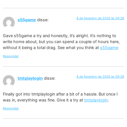
8 de fevereiro de 2026 às 09:38
s55game
disse:
Gave s55game a try and honestly, it’s alright. It’s nothing to
write home about, but you can spend a couple of hours here,
without it being a total drag. See what you think at
s55game
Responder
8 de fevereiro de 2026 às 09:39
tmtplaylogin
disse:
Finally got into tmtplaylogin after a bit of a hassle. But once I
was in, everything was fine. Give it a try at
tmtplaylogin
.
Responder