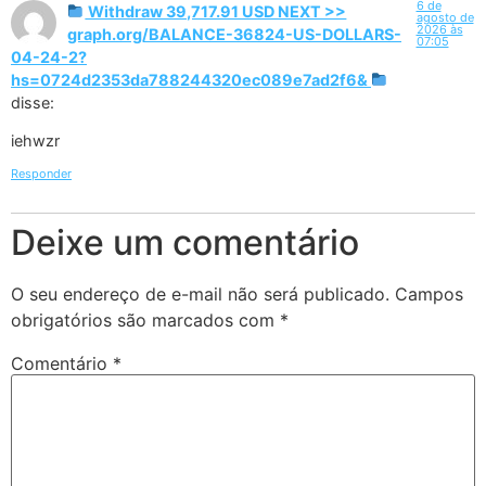
6 de
Withdraw 39,717.91 USD NEXT >>
agosto de
2026 às
graph.org/BALANCE-36824-US-DOLLARS-
07:05
04-24-2?
hs=0724d2353da788244320ec089e7ad2f6&
disse:
iehwzr
Responder
Deixe um comentário
O seu endereço de e-mail não será publicado.
Campos
obrigatórios são marcados com
*
Comentário
*