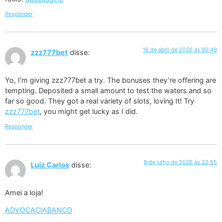
Responder
16 de abril de 2026 às 00:49
zzz777bet
disse:
Yo, I’m giving zzz777bet a try. The bonuses they’re offering are
tempting. Deposited a small amount to test the waters and so
far so good. They got a real variety of slots, loving It! Try
zzz777bet
, you might get lucky as I did.
Responder
9 de julho de 2026 às 22:55
Luiz Carlos
disse:
Amei a loja!
ADVOCACIABANCO