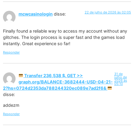
22 de julho de 2026 às 02:05
mcwcasinologin
disse:
Finally found a reliable way to access my account without any
glitches. The login process is super fast and the games load
instantly. Great experience so far!
Responder
31 de
Transfer 236,538 $. GET >>
julho de
2026 às
graph.org/BALANCE-3682444-USD-04-21-
05:10
2?hs=0724d2353da788244320ec089e7ad2f6&
disse:
addezm
Responder