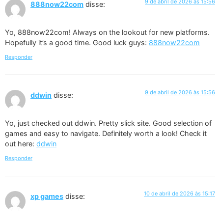
9 de abril de 2026 às 15:56
888now22com
disse:
Yo, 888now22com! Always on the lookout for new platforms.
Hopefully it’s a good time. Good luck guys:
888now22com
Responder
9 de abril de 2026 às 15:56
ddwin
disse:
Yo, just checked out ddwin. Pretty slick site. Good selection of
games and easy to navigate. Definitely worth a look! Check it
out here:
ddwin
Responder
10 de abril de 2026 às 15:17
xp games
disse: