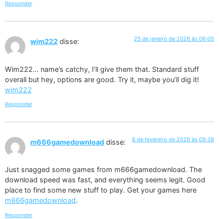
Responder
25 de janeiro de 2026 às 06:05
wim222
disse:
Wim222… name’s catchy, I’ll give them that. Standard stuff
overall but hey, options are good. Try it, maybe you’ll dig it!
wim222
Responder
8 de fevereiro de 2026 às 09:38
m666gamedownload
disse:
Just snagged some games from m666gamedownload. The
download speed was fast, and everything seems legit. Good
place to find some new stuff to play. Get your games here
m666gamedownload
.
Responder