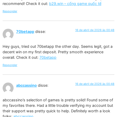
recommend! Check it out:
b29.win – cổng game quốc tế
Responder
16 de abril de 2026 às 00:48
70betapp
disse:
Hey guys, tried out 70betapp the other day. Seems legit, got a
decent win on my first deposit. Pretty smooth experience
overall. Check it out:
70betapp
Responder
16 de abril de 2026 às 00:48
abccassino
disse:
abccassino’s selection of games is pretty solid! Found some of
my favorites there. Had a little trouble verifying my account but
their support was pretty quick to help. Definitely worth a look
folks:
abccassino