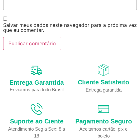
Salvar meus dados neste navegador para a próxima vez
que eu comentar.
Cliente Satisfeito
Entrega Garantida
Enviamos para todo Brasil
Entrega garantida
Suporte ao Ciente
Pagamento Seguro
Atendimento Seg a Sex: 8 a
Aceitamos cartão, pix e
18
boleto