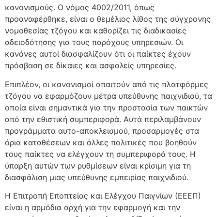
κανονισμούς. Ο νόμος 4002/2011, όπως
προαναφέρθηκε, είναι ο θεμέλιος λίθος της σύγχρονης
νομοθεσίας τζόγου και καθορίζει τις διαδικασίες
αδειοδότησης για τους παρόχους υπηρεσιών. Οι
κανόνες αυτοί διασφαλίζουν ότι οι παίκτες έχουν
πρόσβαση σε δίκαιες και ασφαλείς υπηρεσίες.
Επιπλέον, οι κανονισμοί απαιτούν από τις πλατφόρμες
τζόγου να εφαρμόζουν μέτρα υπεύθυνης παιχνιδιού, τα
οποία είναι σημαντικά για την προστασία των παικτών
από την εθιστική συμπεριφορά. Αυτά περιλαμβάνουν
προγράμματα αυτο-αποκλεισμού, προσαρμογές στα
όρια καταθέσεων και άλλες πολιτικές που βοηθούν
τους παίκτες να ελέγχουν τη συμπεριφορά τους. Η
ύπαρξη αυτών των ρυθμίσεων είναι κρίσιμη για τη
διασφάλιση μιας υπεύθυνης εμπειρίας παιχνιδιού.
Η Επιτροπή Εποπτείας και Ελέγχου Παιγνίων (ΕΕΕΠ)
είναι η αρμόδια αρχή για την εφαρμογή και την