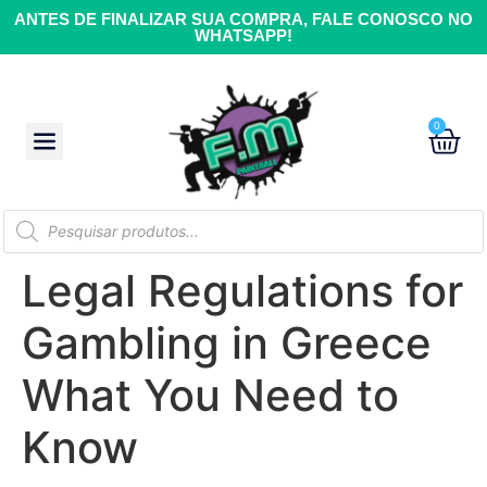
ANTES DE FINALIZAR SUA COMPRA, FALE CONOSCO NO
WHATSAPP!
0
Legal Regulations for
Gambling in Greece
What You Need to
Know