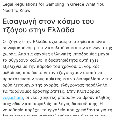
Legal Regulations for Gambling in Greece What You
Need to Know
Εισαγωγή στον κόσμο του
τζόγου στην Ελλάδα
Ο τζόγος στην Ελλάδα έχει μακρά ιστορία και είναι
συνυφασμένος με την κουλτούρα και την κοινωνία της
χώρας. Από τις αρχαίες ελληνικές ιπποδρομίες μέχρι
τα σύγχρονα καζίνο, η δραστηριότητα αυτή έχει
εξελιχθεί με την πάροδο του χρόνου. Οι νομικές
ρυθμίσεις που διέπουν τον τζόγο έχουν σκοπό να
προστατεύσουν τους παίκτες και να διασφαλίσουν την
ορθή λειτουργία της αγοράς, ελέγχοντας παράλληλα
τις παράνομες δραστηριότητες. Στην πλατφόρμα
vegashero
, οι νέοι χρήστες μπορούν να βρουν πλήθος
παιχνιδιών και ασφαλείς επιλογές διασκέδασης. Η
νομοθεσία παρέχει τα εργαλεία που χρειάζονται για τη