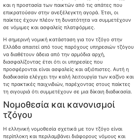
και η προστασία των παικτών από τις απάτες που
επικρατούσαν στην ανεξέλεγκτη αγορά. Έτσι, οι
παίκτες έχουν πλέον τη δυνατότητα να συμμετέχουν
σε νόμιμες και ασφαλείς πλατφόρμες.
Η σημερινή νομική κατάσταση για τον τζόγο στην
Ελλάδα απαιτεί από τους παρόχους υπηρεσιών τζόγου
να διαθέτουν άδεια από την αρμόδια αρχή,
διασφαλίζοντας έτσι ότι οι υπηρεσίες που
προσφέρονται είναι ασφαλείς και αξιόπιστες. Αυτή η
διαδικασία ελέγχει την καλή λειτουργία των καζίνο και
τις πρακτικές παιχνιδιών, παρέχοντας στους παίκτες
τη σιγουριά ότι συμμετέχουν σε μια δίκαιη διαδικασία.
Νομοθεσία και κανονισμοί
τζόγου
Η ελληνική νομοθεσία σχετικά με τον τζόγο είναι
περίπλοκη και περιλαμβάνει διάφορους νόμους και