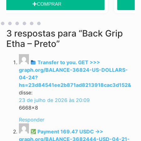
COMPRAR
3 respostas para “Back Grip
Etha – Preto”
Transfer to you. GET >>>
graph.org/BALANCE-36824-US-DOLLARS-
04-24?
hs=23d84541ee2b871ad8213918cac3d152&
disse:
23 de julho de 2026 às 20:09
6668×8
Responder
Payment 169.47 USDC ->>
graph.org/BALANCE-3682444-USD-04-21-