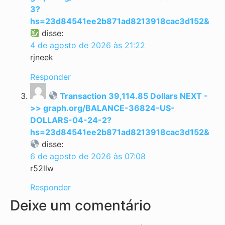
3?
hs=23d84541ee2b871ad8213918cac3d152&
disse:
4 de agosto de 2026 às 21:22
rjneek
Responder
Transaction 39,114.85 Dollars NEXT -
>> graph.org/BALANCE-36824-US-
DOLLARS-04-24-2?
hs=23d84541ee2b871ad8213918cac3d152&
disse:
6 de agosto de 2026 às 07:08
r52llw
Responder
Deixe um comentário