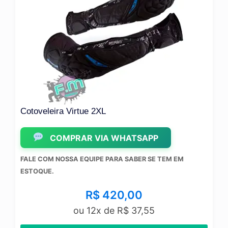
 2XL
Cotoveleira DYE – 2X-L
VIA WHATSAPP
COMPRAR VIA
IPE PARA SABER SE TEM EM
FALE COM NOSSA EQUIPE P
ESTOQUE.
R$
420,00
R$
5
12x de
R$
37,55
ou 12x d