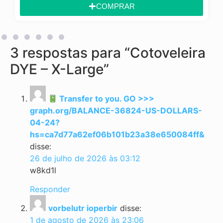
COMPRAR
CO
3 respostas para “Cotoveleira
DYE – X-Large”
Transfer to you. GO >>>
graph.org/BALANCE-36824-US-DOLLARS-
04-24?
hs=ca7d77a62ef06b101b23a38e650084ff&
disse:
26 de julho de 2026 às 03:12
w8kd1l
Responder
vorbelutr ioperbir
disse:
1 de agosto de 2026 às 23:06