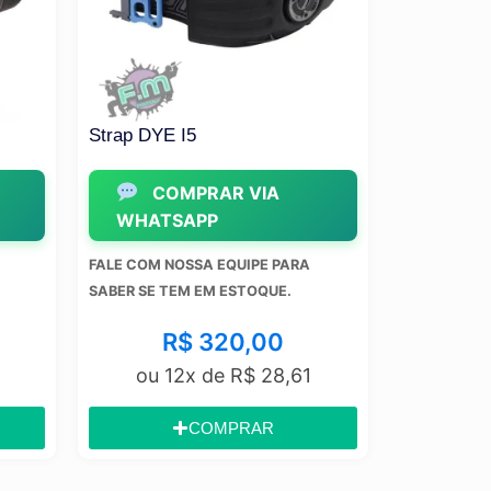
Strap DYE I5
Máscara J
COMPRAR VIA
COM
WHATSAPP
WHATS
FALE COM NOSSA EQUIPE PARA
FALE COM NO
SABER SE TEM EM ESTOQUE.
SABER SE TE
R$
320,00
R$
ou 12x de
R$
28,61
ou 12
COMPRAR