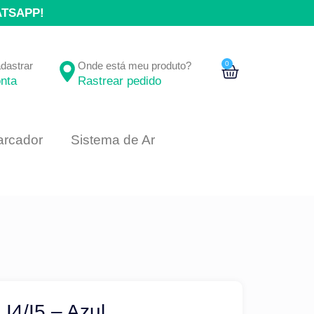
ATSAPP!
adastrar
Onde está meu produto?
0
nta
Rastrear pedido
rcador
Sistema de Ar
I4/I5 – Azul