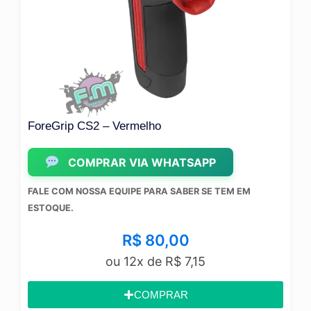
ForeGrip CS2 – Vermelho
Ki
COMPRAR VIA WHATSAPP
FALE COM NOSSA EQUIPE PARA SABER SE TEM EM
FA
ESTOQUE.
ES
R$
80,00
ou 12x de
R$
7,15
COMPRAR