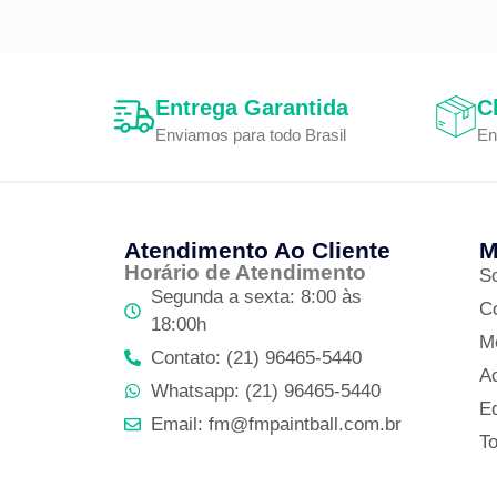
Entrega Garantida
C
Enviamos para todo Brasil
En
Atendimento Ao Cliente
M
Horário de Atendimento
S
Segunda a sexta: 8:00 às
C
18:00h
M
Contato: (21) 96465-5440
A
Whatsapp: (21) 96465-5440
Ed
Email: fm@fmpaintball.com.br
T