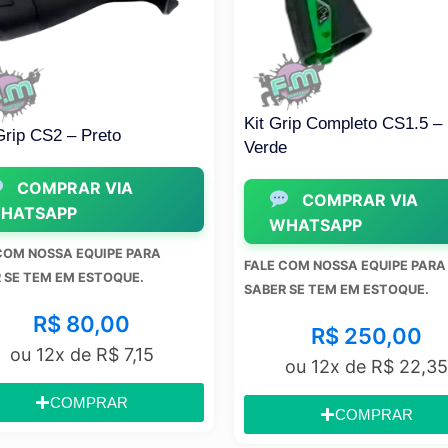
Kit Grip Completo CS1.5 –
Kit G
Verde
Laran
A
COMPRAR VIA
WHATSAPP
W
 PARA
FALE COM NOSSA EQUIPE PARA
FALE 
UE.
SABER SE TEM EM ESTOQUE.
SABER
0
R$
250,00
7,15
ou 12x de
R$
22,35
R
COMPRAR