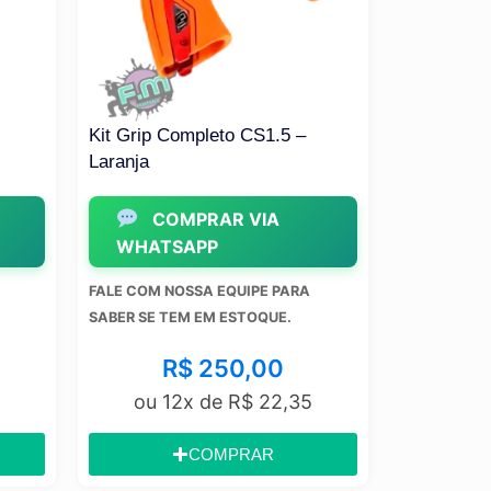
rip Completo CS1.5 –
Kit Grip Completo CS2 – Ve
ja
COMPRAR VIA
COMPRAR VIA
WHATSAPP
HATSAPP
FALE COM NOSSA EQUIPE PARA
COM NOSSA EQUIPE PARA
SABER SE TEM EM ESTOQUE.
 SE TEM EM ESTOQUE.
R$
250,00
R$
250,00
ou 12x de
R$
22,35
ou 12x de
R$
22,35
COMPRAR
COMPRAR