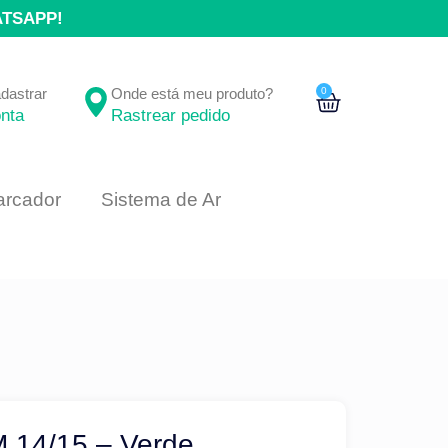
ATSAPP!
adastrar
Onde está meu produto?
0
nta
Rastrear pedido
rcador
Sistema de Ar
M 14/15 – Verde