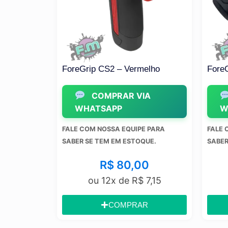
ForeGrip CS2 – Vermelho
ForeGrip CS2 – Preto
COMPRAR VIA
COMPRAR VI
WHATSAPP
WHATSAPP
FALE COM NOSSA EQUIPE PARA
FALE COM NOSSA EQUIPE
SABER SE TEM EM ESTOQUE.
SABER SE TEM EM ESTOQ
R$
80,00
R$
80,0
ou 12x de
R$
7,15
ou 12x de
R$
COMPRAR
COMPRA