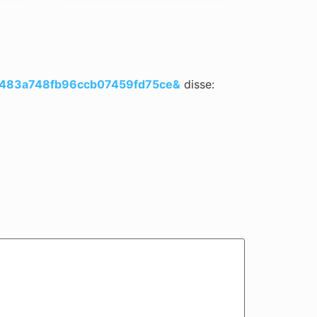
a2a483a748fb96ccb07459fd75ce&
disse: