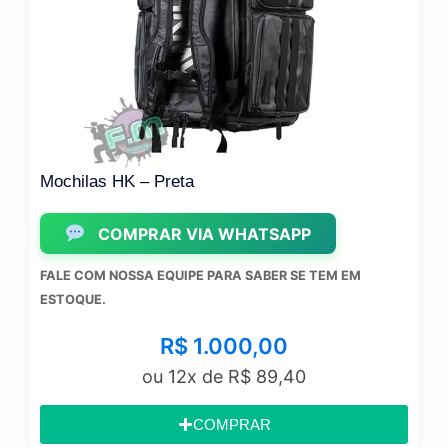
Mochilas HK – Preta
Pla
COMPRAR VIA WHATSAPP
FALE COM NOSSA EQUIPE PARA SABER SE TEM EM
FAL
ESTOQUE.
EST
R$
1.000,00
ou 12x de
R$
89,40
COMPRAR