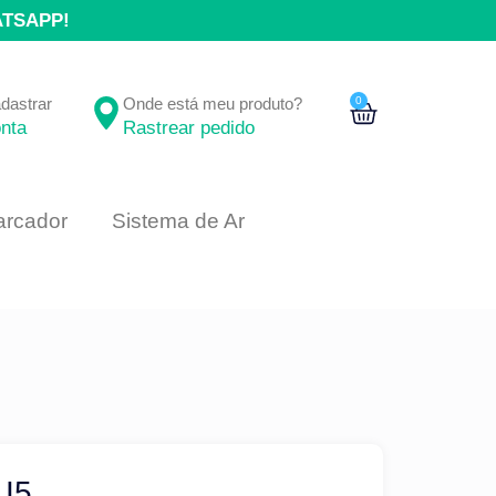
ATSAPP!
adastrar
Onde está meu produto?
0
nta
Rastrear pedido
rcador
Sistema de Ar
 I5