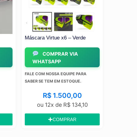
Máscara Virtue x6 – Verde
Máscara JT
COMPRAR VIA
COMPRAR 
WHATSAPP
WHATSAPP
FALE COM NOSSA EQUIPE PARA
FALE COM NOSSA EQU
SABER SE TEM EM ESTOQUE.
SABER SE TEM EM ES
R$
1.500,00
R$
1.30
ou 12x de
R$
134,10
ou 12x de
R
COMPRAR
COMP