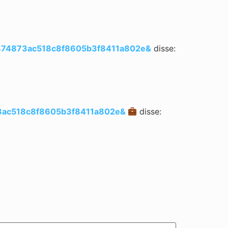
0474873ac518c8f8605b3f8411a802e&
disse:
73ac518c8f8605b3f8411a802e&
disse: