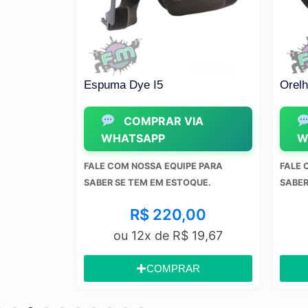
t
Espuma Dye I5
Orelha DYE –
COMPRAR VIA
COMP
WHATSAPP
WHATSA
FALE COM NOSSA EQUIPE PARA
FALE COM NOSS
SABER SE TEM EM ESTOQUE.
SABER SE TEM 
R$
220,00
R$
ou 12x de
R$
19,67
ou 12x
COMPRAR
C