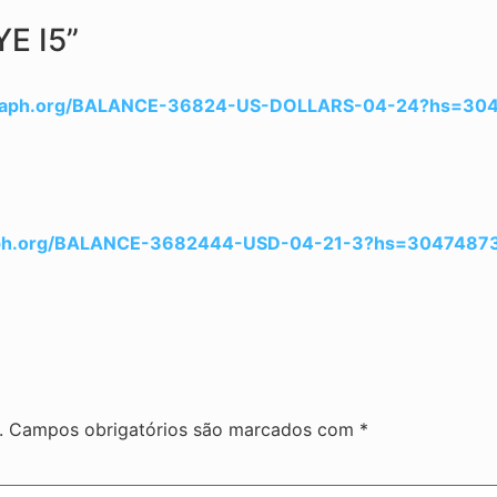
YE I5”
>> graph.org/BALANCE-36824-US-DOLLARS-04-24?hs=3
graph.org/BALANCE-3682444-USD-04-21-3?hs=304748
.
Campos obrigatórios são marcados com
*