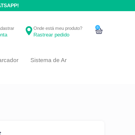
ATSAPP!
adastrar
Onde está meu produto?
0
nta
Rastrear pedido
rcador
Sistema de Ar
t