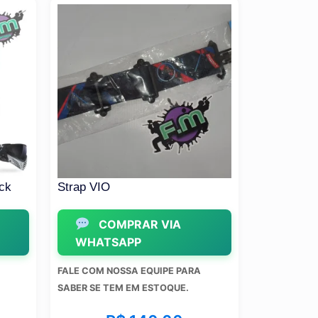
k
Strap VIO
Máscara Vir
COMPRAR VIA
COM
WHATSAPP
WHATS
FALE COM NOSSA EQUIPE PARA
FALE COM NO
SABER SE TEM EM ESTOQUE.
SABER SE TE