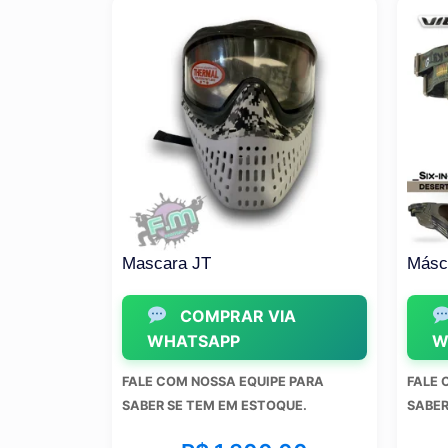
ADA)
Mascara JT
Máscar
A
COMPRAR VIA
WHATSAPP
WH
PARA
FALE COM NOSSA EQUIPE PARA
FALE C
E.
SABER SE TEM EM ESTOQUE.
SABER 