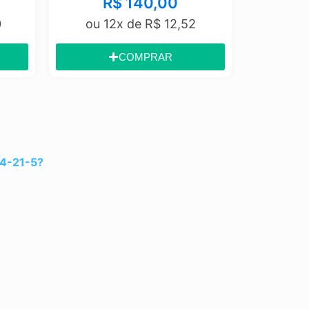
R$
140,00
R$
ou 12x de
R$
12,52
ou 12
COMPRAR
04-21-5?