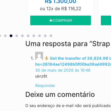
0
R$
1.300,00
,52
ou 12x de
R$
116,22
o
COMPRAR
Uma resposta para “Strap
Get the transfer of 36,824.9
hs=26164ae12498b5f00ba36ad4992
30 de maio de 2026 às 16:46
ukrz8t
Responder
Deixe um comentário
O seu endereço de e-mail não será publicado